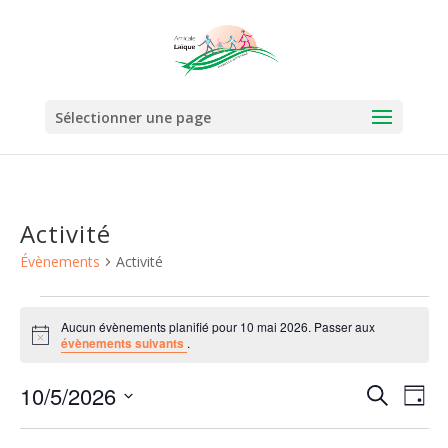
Sélectionner une page
Activité
Évènements
Activité
Évènements
Aucun évènements planifié pour 10 mai 2026. Passer aux
for
Notice
évènements suivants
.
10
mai
Recher
Nav
10/5/2026
Recherche
Jour
de
2026
et
Sélectionnez
vu