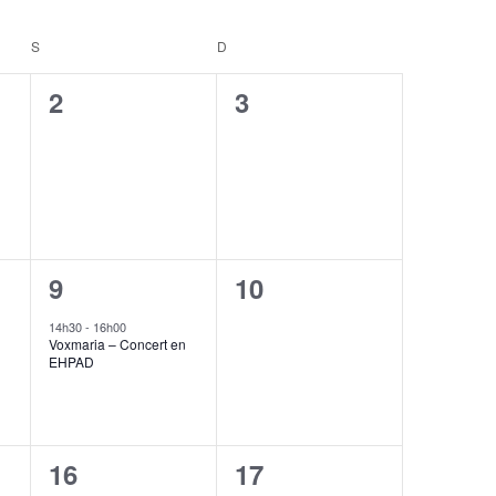
S
SAMEDI
D
DIMANCHE
0
0
2
3
,
évènement,
évènement,
1
0
9
10
,
évènement,
évènement,
14h30
-
16h00
Voxmaria – Concert en
EHPAD
0
0
16
17