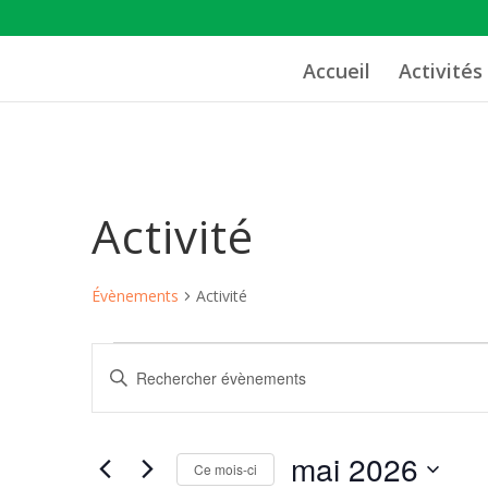
Accueil
Activités
Activité
Évènements
Activité
Évènements
Recherche
Saisir
et
mot-
navigation
clé.
de
mai 2026
Rechercher
Ce mois-ci
vues